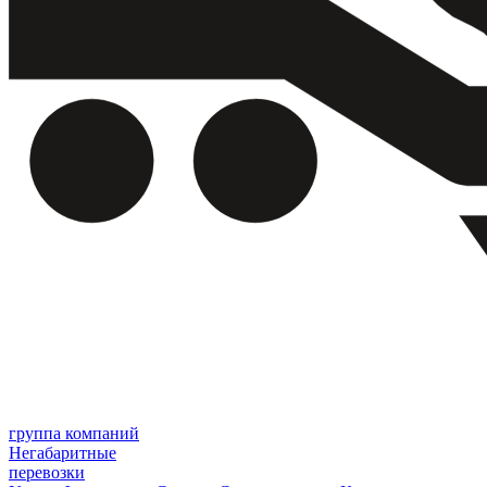
группа компаний
Негабаритные
перевозки